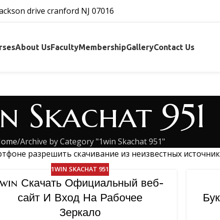
Jackson drive cranford NJ 07016
rses
About Us
Faculty
Membership
Gallery
Contact Us
in Skachat 951
Home
Archive by Category "1win Skachat 951"
ртфоне разрешить скачивание из неизвестных источник
1WIN SKACHAT 951
1win Скачать Официальный веб-
сайт И Вход На Рабочее
Бу
Зеркало