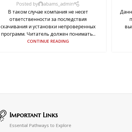
Posted by
abams_admin
В таком случае компания не несет
Данно
ответственности за последствия
п
скачивания и установки непроверенных
выи
программ. Читатель должен понимать...
CONTINUE READING
Important Links
Essential Pathways to Explore
Their skin aesthetic courses elevated my