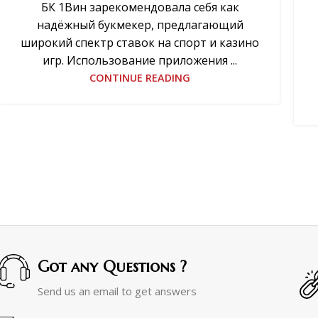
БК 1Вин зарекомендовала себя как
надёжный букмекер, предлагающий
широкий спектр ставок на спорт и казино
игр. Использование приложения ...
CONTINUE READING
Got any Questions ?
Send us an email to get answers