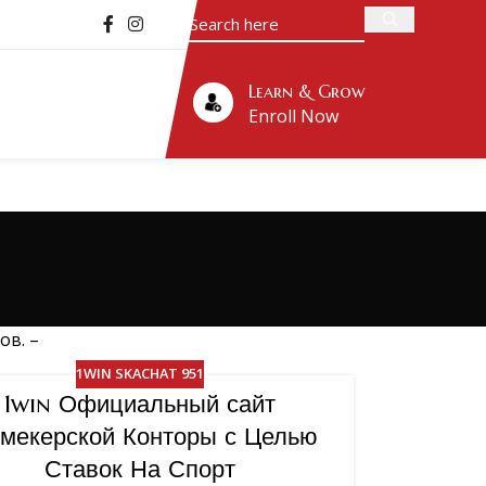
Learn & Grow
Enroll Now
ов. –
1WIN SKACHAT 951
1win Официальный сайт
кмекерской Конторы с Целью
Ставок На Спорт