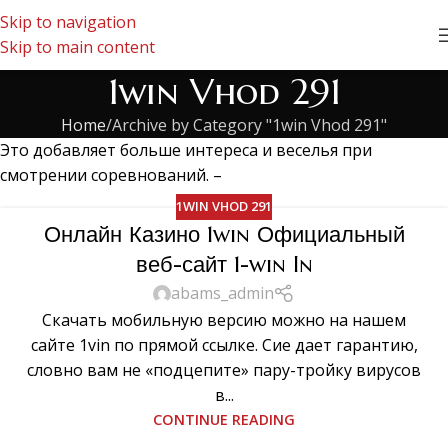
Skip to navigation
Skip to main content
1win Vhod 291
Home
Archive by Category "1win Vhod 291"
Это добав͏ляет больше интереса и веселья при
смот͏рении ͏соревнований. –
1WIN VHOD 291
Онлайн Казино 1win Официальный
веб-сайт 1-win In
abams_admin
Скачать мобильную версию можно на нашем
сайте 1vin по прямой ссылке. Сие дает гарантию,
словно вам не «подцепите» пару-тройку вирусов
в...
CONTINUE READING