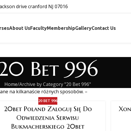
Jackson drive cranford NJ 07016
rses
About Us
Faculty
Membership
Gallery
Contact Us
20 Bet 996
Home
Archive by Category "20 Bet 996"
rane na kilkanaście różnych sposobów. –
20 BET 996
20bet Poland Zaloguj Się Do
Xon
Odwiedzenia Serwisu
Bukmacherskiego 20bet