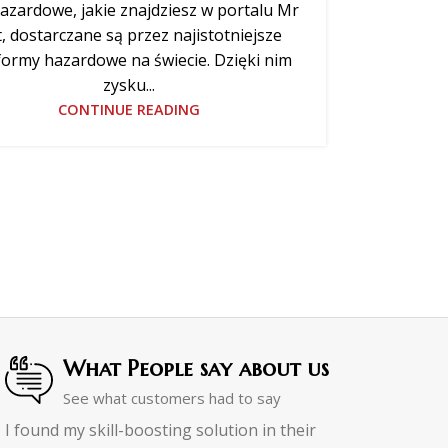
azardowe, jakie znajdziesz w portalu Mr
, dostarczane są przez najistotniejsze
formy hazardowe na świecie. Dzięki nim
zysku...
CONTINUE READING
What People say about us
See what customers had to say
I found my skill-boosting solution in their
Exceptional sk