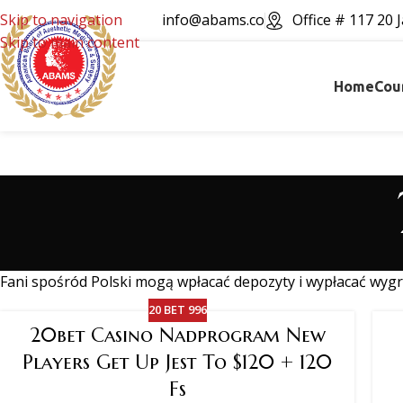
Skip to navigation
info@abams.co
Office # 117 20 
Skip to main content
Home
Cou
Fani spośród Polski mogą wpłacać depozyty i wypłacać wyg
20 BET 996
20bet Casino Nadprogram New
Players Get Up Jest To $120 + 120
Fs