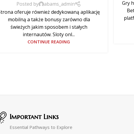
Gry h
Posted by
abams_admin
Bet
Strona oferuje również dedykowaną aplikację
plat
mobilną a także bonusy zarówno dla
świeżych jakim sposobem i stałych
internautów. Sloty onl...
CONTINUE READING
Important Links
Essential Pathways to Explore
Their skin aesthetic courses elevated my