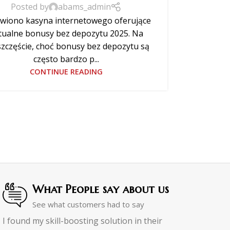
Posted by
abams_admin
iono kasyna internetowego oferujące
tualne bonusy bez depozytu 2025. Na
zczęście, choć bonusy bez depozytu są
często bardzo p...
CONTINUE READING
What People say about us
See what customers had to say
I found my skill-boosting solution in their
Exceptional sk