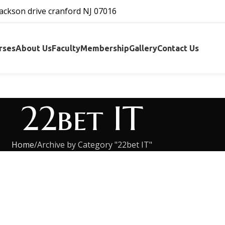
Jackson drive cranford NJ 07016
rses
About Us
Faculty
Membership
Gallery
Contact Us
22bet IT
Home
Archive by Category "22bet IT"