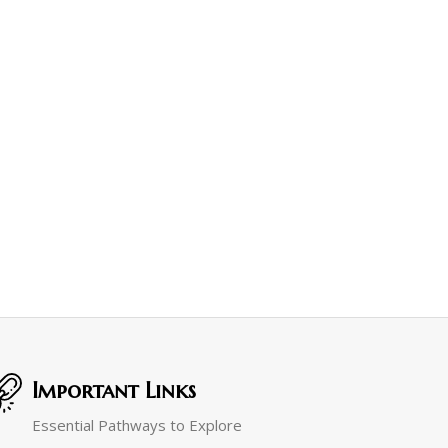
Important Links
Essential Pathways to Explore
Their skin aesthetic courses elevated my