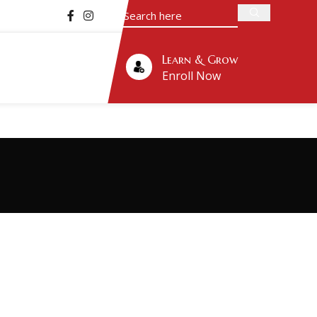
Learn & Grow
Enroll Now