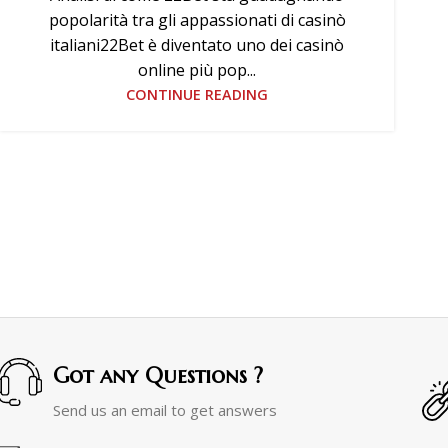
popolarità tra gli appassionati di casinò
italiani22Bet è diventato uno dei casinò
online più pop...
CONTINUE READING
Got any Questions ?
Send us an email to get answers