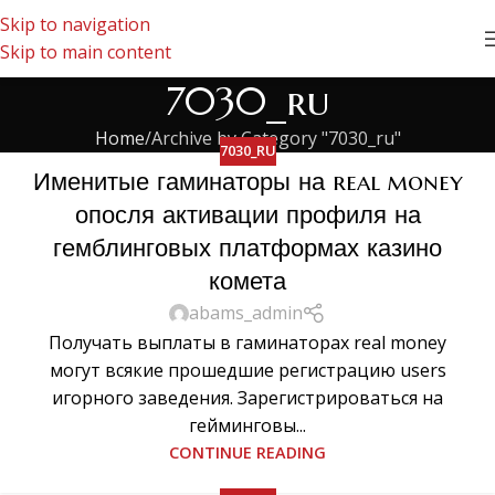
Skip to navigation
Skip to main content
7030_ru
Home
Archive by Category "7030_ru"
7030_RU
Именитые гаминаторы на real money
опосля активации профиля на
гемблинговых платформах казино
комета
abams_admin
Получать выплаты в гаминаторах real money
могут всякие прошедшие регистрацию users
игорного заведения. Зарегистрироваться на
гейминговы...
CONTINUE READING