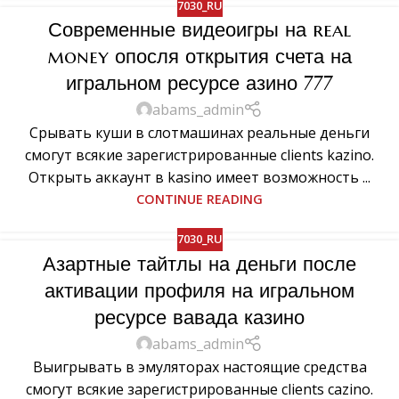
7030_RU
Современные видеоигры на real
money опосля открытия счета на
игральном ресурсе азино 777
abams_admin
Срывать куши в слотмашинах реальные деньги
смогут всякие зарегистрированные clients kazino.
Открыть аккаунт в kasino имеет возможность ...
CONTINUE READING
7030_RU
Азартные тайтлы на деньги после
активации профиля на игральном
ресурсе вавада казино
abams_admin
Выигрывать в эмуляторах настоящие средства
смогут всякие зарегистрированные clients cazino.