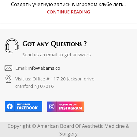
Создать учетную запись в игровом клубе легк...
CONTINUE READING
Got any Questions ?
Send us an email to get answers
Email:
info@abams.co
Visit us: Office # 117 20 Jackson drive
cranford NJ 07016
Copyright © American Board Of Aesthetic Medicine &
Surgery