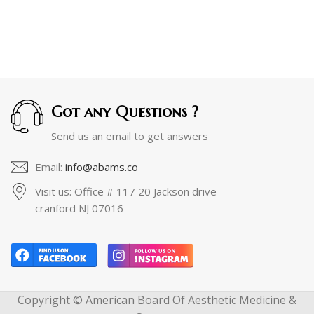
Got any Questions ?
Send us an email to get answers
Email:
info@abams.co
Visit us: Office # 117 20 Jackson drive
cranford NJ 07016
Copyright © American Board Of Aesthetic Medicine &