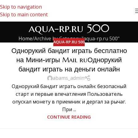
Skip to navigation
Skip to main content
aqua-rp.ru 500
Home
Archive by Category "aqua-rp.ru 500"
AQUA-RP.RU 500
Однорукий бандит играть бесплатно
на Мини-игры Mail ruОднорукий
бандит играть на деньги онлайн
abams_admin
Однорукий бандит играть онлайн: безопасный
старт и первые впечатления Пользователь
опускал монету в приемник и дергал за рычаг.
При ...
CONTINUE READING