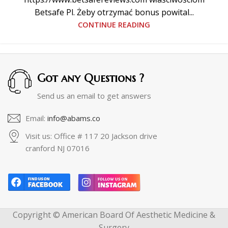
Betsafe Pl. Żeby otrzymać bonus powital...
CONTINUE READING
Got any Questions ?
Send us an email to get answers
Email:
info@abams.co
Visit us: Office # 117 20 Jackson drive
cranford NJ 07016
Copyright © American Board Of Aesthetic Medicine &
Surgery