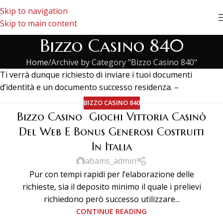
Skip to navigation
Skip to main content
Bizzo Casino 840
Home
Archive by Category "Bizzo Casino 840"
Ti verrà dunque richiesto di inviare i tuoi documenti
d’identità e un documento successo residenza. –
BIZZO CASINO 840
Bizzo Casino ️ Giochi Vittoria Casinò
Del Web E Bonus Generosi Costruiti
In Italia
abams_admin
Pur con tempi rapidi per l’elaborazione delle
richieste, sia il deposito minimo il quale i prelievi
richiedono però successo utilizzare...
CONTINUE READING