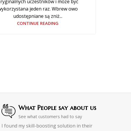
ryginalnych uczestników i może być
wykorzystana jeden raz. Wbrew owo
udostępniane są zniż...
CONTINUE READING
What People say about us
See what customers had to say
I found my skill-boosting solution in their
Exceptional sk