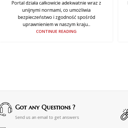
Portal działa całkowicie adekwatnie wraz z
unijnymi normami, co umożliwia
bezpieczeństwo i zgodność spośród
uprawnieniem w naszym kraju...
CONTINUE READING
Got any Questions ?
Send us an email to get answers