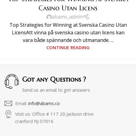
Casino Utan Licens
abams_admin
Top Strategies for Winning at Svenska Casino Utan
LicensAtt vinna på svenska casino utan licens kan
vara både spännande och utmanande. ...
CONTINUE READING
Got any Questions ?
Send us an email to get answers
Email:
info@abams.co
Visit us: Office # 117 20 Jackson drive
cranford NJ 07016