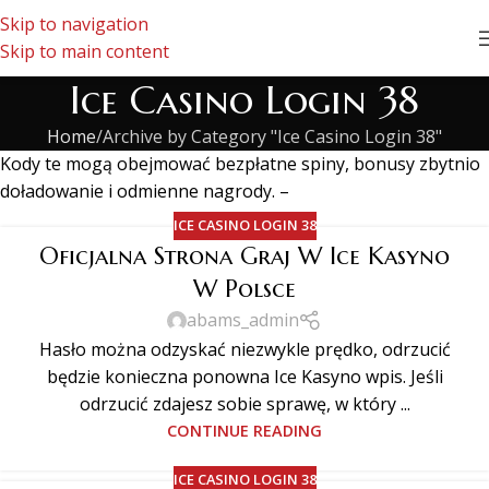
Skip to navigation
Skip to main content
Ice Casino Login 38
Home
Archive by Category "Ice Casino Login 38"
Kody te mogą obejmować bezpłatne spiny, bonusy zbytnio
doładowanie i odmienne nagrody. –
ICE CASINO LOGIN 38
Oficjalna Strona Graj W Ice Kasyno
W Polsce
abams_admin
Hasło można odzyskać niezwykle prędko, odrzucić
będzie konieczna ponowna Ice Kasyno wpis. Jeśli
odrzucić zdajesz sobie sprawę, w który ...
CONTINUE READING
ICE CASINO LOGIN 38