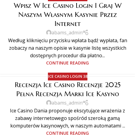
Wpisz W Ice Casino Login I Graj W
Naszym Własnym Kasynie Przez
Internet
abams_admin
Według kliknięciu przycisku wpłata bądź wypłata, fan
zobaczy na naszym opisie w kasynie listę wszystkich
dostępnych procedur dla płatno...
CONTINUE READING
ICE CASINO LOGIN 38
Recenzja Ice Casino Recenzje 2025
Pełna Recenzja Marki Ice Kasyno
abams_admin
Ice Casino Dania proponuje ekscytujące wrażenia z
zabawy internetowego spośród szeroką gamą
komputerów kasynowych, w naszym automatami ...
CONTINUE READING