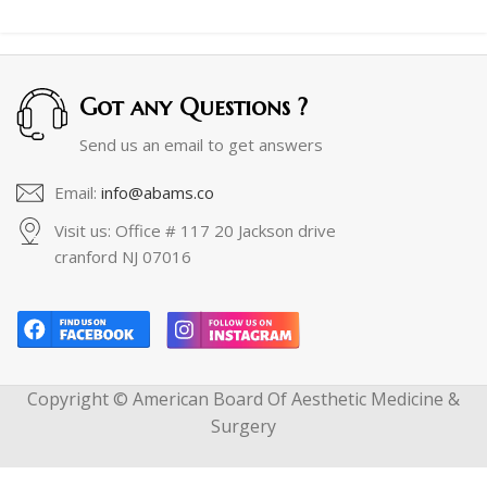
Got any Questions ?
Send us an email to get answers
Email:
info@abams.co
Visit us: Office # 117 20 Jackson drive
cranford NJ 07016
Copyright © American Board Of Aesthetic Medicine &
Surgery