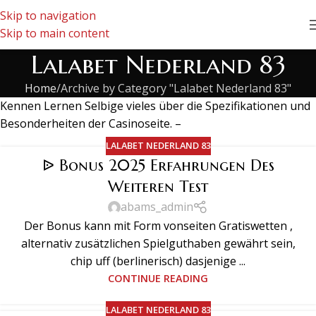
Skip to navigation
Skip to main content
Lalabet Nederland 83
Home
Archive by Category "Lalabet Nederland 83"
Kennen Lernen Selbige vieles über die Spezifikationen und
Besonderheiten der Casinoseite. –
LALABET NEDERLAND 83
ᐉ Bonus 2025 Erfahrungen Des
Weiteren Test
abams_admin
Der Bonus kann mit Form vonseiten Gratiswetten ,
alternativ zusätzlichen Spielguthaben gewährt sein,
chip uff (berlinerisch) dasjenige ...
CONTINUE READING
LALABET NEDERLAND 83