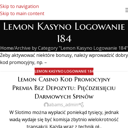
Skip to navigation
Skip to main content
Lemon Kasyno Logowanie
184
Home
Archive by Category "Lemon Kasyno Logowanie 184"
Żeby aktywować niektóre bonusy, należy wprowadzić dobry
kod promocyjny, np. –
LEMON KASYNO LOGOWANIE 184
Lemon Casino Kod Promocyjny
Premia Bez Depozytu: Pięćdziesięciu
Darmowych Spinów
abams_admin
W Slotimo można wypłacić poniekąd tysięcy, jednak
wadą wydaje się być komisja zbytnio wielokrotność
transakcji. Każda wraz z technik pł...