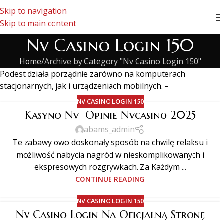
Skip to navigation
Skip to main content
Nv Casino Login 150
Home
Archive by Category "Nv Casino Login 150"
Podest działa porządnie zarówno na komputerach
stacjonarnych, jak i urządzeniach mobilnych. –
NV CASINO LOGIN 150
Kasyno Nv ︎ Opinie Nvcasino 2025
abams_admin
Te zabawy owo doskonały sposób na chwilę relaksu i
możliwość nabycia nagród w nieskomplikowanych i
ekspresowych rozgrywkach. Za Każdym ...
CONTINUE READING
NV CASINO LOGIN 150
Nv Casino Login Na Oficjalną Stronę