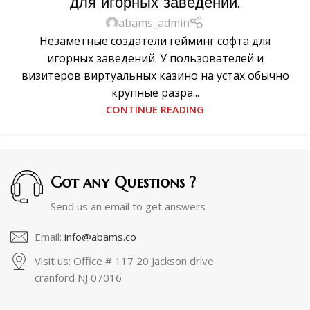
для игорных заведений.
abams_admin
Незаметные создатели гейминг софта для
игорных заведений. У пользователей и
визитеров виртуальных казино на устах обычно
крупные разра...
CONTINUE READING
Got any Questions ?
Send us an email to get answers
Email:
info@abams.co
Visit us: Office # 117 20 Jackson drive
cranford NJ 07016