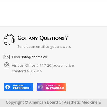
Got any Questions ?
Send us an email to get answers
Email:
info@abams.co
Visit us: Office # 117 20 Jackson drive
cranford NJ 07016
Copyright © American Board Of Aesthetic Medicine &