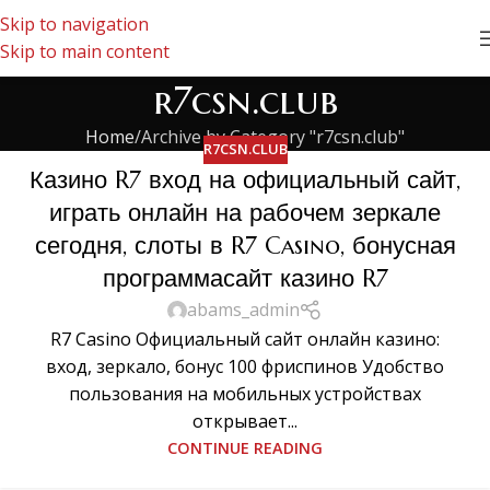
Skip to navigation
Skip to main content
r7csn.club
Home
Archive by Category "r7csn.club"
R7CSN.CLUB
Казино R7 вход на официальный сайт,
играть онлайн на рабочем зеркале
сегодня, слоты в R7 Casino, бонусная
программасайт казино R7
abams_admin
R7 Casino Официальный сайт онлайн казино:
вход, зеркало, бонус 100 фриспинов Удобство
пользования на мобильных устройствах
открывает...
CONTINUE READING