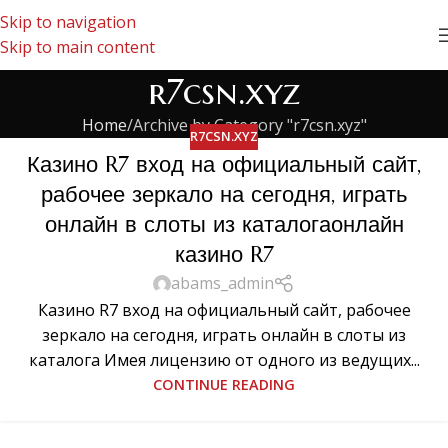
Skip to navigation
Skip to main content
r7csn.xyz
Home
Archive by Category "r7csn.xyz"
R7CSN.XYZ
Казино R7 вход на официальный сайт,
рабочее зеркало на сегодня, играть
онлайн в слоты из каталогаонлайн
казино R7
abams_admin
Казино R7 вход на официальный сайт, рабочее
зеркало на сегодня, играть онлайн в слоты из
каталога Имея лицензию от одного из ведущих...
CONTINUE READING