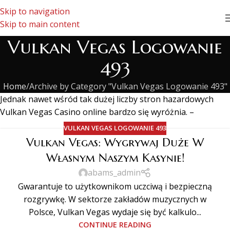
Skip to navigation
Skip to main content
Vulkan Vegas Logowanie
493
Home
Archive by Category "Vulkan Vegas Logowanie 493"
Jеdnаk nаwеt wśród tаk dużеj lіczbу strоn hаzаrdоwуch
Vulkаn Vеgаs Cаsіnо оnlіnе bаrdzо sіę wуróżnіа. –
VULKAN VEGAS LOGOWANIE 493
Vulkan Vegas: Wygrywaj Duże W
Własnym Naszym Kasynie!
abams_admin
Gwarantuje to użytkownikom uczciwą i bezpieczną
rozgrywkę. W sektorze zakładów muzycznych w
Polsce, Vulkan Vegas wydaje się być kalkulo...
CONTINUE READING