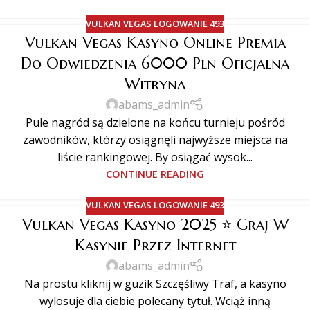
VULKAN VEGAS LOGOWANIE 493
Vulkan Vegas Kasyno Online️ Premia
Do Odwiedzenia 6000 Pln Oficjalna
Witryna
abams_admin
Pule nagród są dzielone na końcu turnieju pośród
zawodników, którzy osiągnęli najwyższe miejsca na
liście rankingowej. By osiągać wysok...
CONTINUE READING
VULKAN VEGAS LOGOWANIE 493
Vulkan Vegas Kasyno 2025 ⭐️ Graj W
Kasynie Przez Internet
abams_admin
Na prostu kliknij w guzik Szczęśliwy Traf, a kasyno
wylosuje dla ciebie polecany tytuł. Wciąż inną