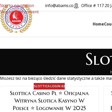
Skip to navigation
info@abams.co
Office # 117 20 
Skip to main content
Home
Cou
Slo
Możesz też na bieżąco śledzić dane statystyczne a także ma
SLOTTICA LOGIN 63
Slottica Casino Pl ⭐️ Oficjalna
Witryna Slotica Kasyno W
Polsce ⭐️ Logowanie W 2025