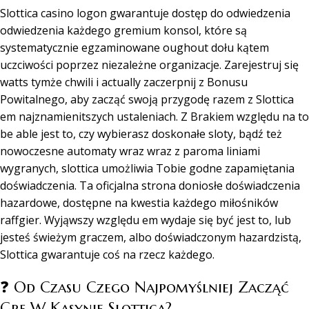
Slottica casino logon gwarantuje dostęp do odwiedzenia
odwiedzenia każdego gremium konsol, które są
systematycznie egzaminowane oughout dołu kątem
uczciwości poprzez niezależne organizacje. Zarejestruj się
watts tymże chwili i actually zaczerpnij z Bonusu
Powitalnego, aby zacząć swoją przygodę razem z Slottica
em najznamienitszych ustaleniach. Z Brakiem względu na to
be able jest to, czy wybierasz doskonałe sloty, bądź też
nowoczesne automaty wraz wraz z paroma liniami
wygranych, slottica umożliwia Tobie godne zapamiętania
doświadczenia. Ta oficjalna strona doniosłe doświadczenia
hazardowe, dostępne na kwestia każdego miłośników
raffgier. Wyjąwszy względu em wydaje się być jest to, lub
jesteś świeżym graczem, albo doświadczonym hazardzistą,
Slottica gwarantuje coś na rzecz każdego.
❓ Od Czasu Czego Najpomyślniej Zacząć
Grę W Kasynie Slottica?