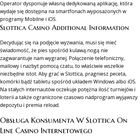
Operator dysponuje własną dedykowaną aplikację, która
wydaje się dostępna na smartfonach wyposażonych w
programy Mobilne i iOS.
Slottica Casino Additional Information
Decydując się na podjęcie wyzwania, musi się mieć
świadomość, że pies spośród kulawą nogą nie
zagwarantuje nam wygranej. Połączenie telefoniczny,
mailowy i nazbyt pomocą czatu, to właściwie wszelkie
niezbędne istot. Aby grać w Slottica, pragniesz peceta,
komórki bądź tabletu spośród układem Windows albo iOS.
Na stałych internautów oczekuje potężna ilość turniejów i
loterii a także ograniczone czasowo nadprogram wyjąwszy
depozytu i premia reload.
Obsługa Konsumenta W Slottica On
Line Casino Internetowego