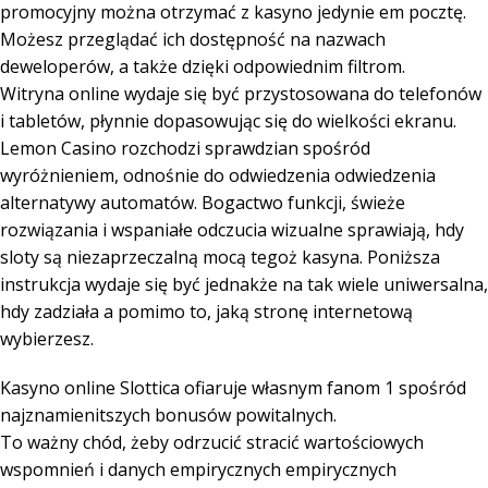
promocyjny można otrzymać z kasyno jedynie em pocztę.
Możesz przeglądać ich dostępność na nazwach
deweloperów, a także dzięki odpowiednim filtrom.
Witryna online wydaje się być przystosowana do telefonów
i tabletów, płynnie dopasowując się do wielkości ekranu.
Lemon Casino rozchodzi sprawdzian spośród
wyróżnieniem, odnośnie do odwiedzenia odwiedzenia
alternatywy automatów. Bogactwo funkcji, świeże
rozwiązania i wspaniałe odczucia wizualne sprawiają, hdy
sloty są niezaprzeczalną mocą tegoż kasyna. Poniższa
instrukcja wydaje się być jednakże na tak wiele uniwersalna,
hdy zadziała a pomimo to, jaką stronę internetową
wybierzesz.
Kasyno online Slottica ofiaruje własnym fanom 1 spośród
najznamienitszych bonusów powitalnych.
To ważny chód, żeby odrzucić stracić wartościowych
wspomnień i danych empirycznych empirycznych