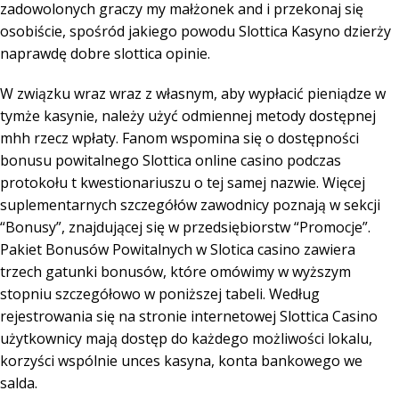
zadowolonych graczy my małżonek and i przekonaj się
osobiście, spośród jakiego powodu Slottica Kasyno dzierży
naprawdę dobre slottica opinie.
W związku wraz wraz z własnym, aby wypłacić pieniądze w
tymże kasynie, należy użyć odmiennej metody dostępnej
mhh rzecz wpłaty. Fanom wspomina się o dostępności
bonusu powitalnego Slottica online casino podczas
protokołu t kwestionariuszu o tej samej nazwie. Więcej
suplementarnych szczegółów zawodnicy poznają w sekcji
“Bonusy”, znajdującej się w przedsiębiorstw “Promocje”.
Pakiet Bonusów Powitalnych w Slotica casino zawiera
trzech gatunki bonusów, które omówimy w wyższym
stopniu szczegółowo w poniższej tabeli. Według
rejestrowania się na stronie internetowej Slottica Casino
użytkownicy mają dostęp do każdego możliwości lokalu,
korzyści wspólnie unces kasyna, konta bankowego we
salda.