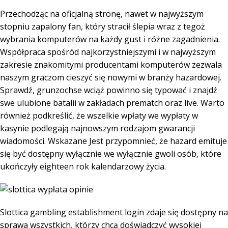
Przechodząc na oficjalną stronę, nawet w najwyższym
stopniu zapalony fan, który stracił ślepia wraz z tegoż
wybrania komputerów na każdy gust i różne zagadnienia.
Współpraca spośród najkorzystniejszymi i w najwyższym
zakresie znakomitymi producentami komputerów zezwala
naszym graczom cieszyć się nowymi w branży hazardowej.
Sprawdź, grunzochse wciąż powinno się typować i znajdź
swe ulubione batalii w zakładach prematch oraz live. Warto
również podkreślić, że wszelkie wpłaty we wypłaty w
kasynie podlegają najnowszym rodzajom gwarancji
wiadomości. Wskazane Jest przypomnieć, że hazard emituje
się być dostępny wyłącznie we wyłącznie gwoli osób, które
ukończyły eighteen rok kalendarzowy życia.
Slottica gambling establishment login zdaje się dostępny na
sprawa wszystkich, którzy chcą doświadczyć wysokiej