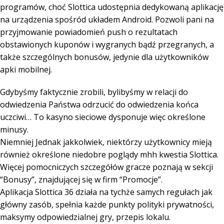
programów, choć Slottica udostępnia dedykowaną aplikację
na urządzenia spośród układem Android. Pozwoli pani na
przyjmowanie powiadomień push o rezultatach
obstawionych kuponów i wygranych bądź przegranych, a
także szczególnych bonusów, jedynie dla użytkowników
apki mobilnej.
Gdybyśmy faktycznie zrobili, bylibyśmy w relacji do
odwiedzenia Państwa odrzucić do odwiedzenia końca
uczciwi… To kasyno sieciowe dysponuje więc określone
minusy.
Niemniej Jednak jakkolwiek, niektórzy użytkownicy mieją
również określone niedobre poglądy mhh kwestia Slottica.
Więcej pomocniczych szczegółów gracze poznają w sekcji
“Bonusy”, znajdującej się w firm “Promocje”.
Aplikacja Slottica 36 działa na tychże samych regułach jak
główny zasób, spełnia każde punkty polityki prywatności,
maksymy odpowiedzialnej gry, przepis lokalu.