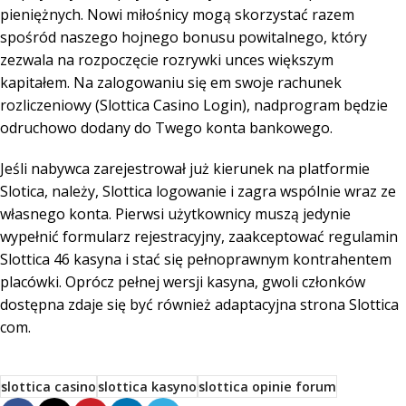
pieniężnych. Nowi miłośnicy mogą skorzystać razem
spośród naszego hojnego bonusu powitalnego, który
zezwala na rozpoczęcie rozrywki unces większym
kapitałem. Na zalogowaniu się em swoje rachunek
rozliczeniowy (Slottica Casino Login), nadprogram będzie
odruchowo dodany do Twego konta bankowego.
Jeśli nabywca zarejestrował już kierunek na platformie
Slotica, należy, Slottica logowanie i zagra wspólnie wraz ze
własnego konta. Pierwsi użytkownicy muszą jedynie
wypełnić formularz rejestracyjny, zaakceptować regulamin
Slottica 46 kasyna i stać się pełnoprawnym kontrahentem
placówki. Oprócz pełnej wersji kasyna, gwoli członków
dostępna zdaje się być również adaptacyjna strona Slottica
com.
slottica casino
slottica kasyno
slottica opinie forum