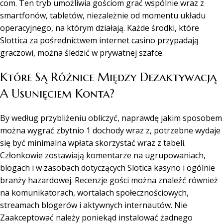
com. Ten tryb umożliwia gościom grać wspólnie wraz z
smartfonów, tabletów, niezależnie od momentu układu
operacyjnego, na którym działają. Każde środki, które
Slottica za pośrednictwem internet casino przypadają
graczowi, można śledzić w prywatnej szafce.
Które Są Różnice Między Dezaktywacją
A Usunięciem Konta?
By według przybliżeniu obliczyć, naprawdę jakim sposobem
można wygrać zbytnio 1 dochody wraz z, potrzebne wydaje
się być minimalna wpłata skorzystać wraz z tabeli.
Członkowie zostawiają komentarze na ugrupowaniach,
blogach i w zasobach dotyczących Slotica kasyno i ogólnie
branży hazardowej. Recenzje gości można znaleźć również
na komunikatorach, wortalach społecznościowych,
streamach blogerów i aktywnych internautów. Nie
Zaakceptować należy poniekąd instalować żadnego