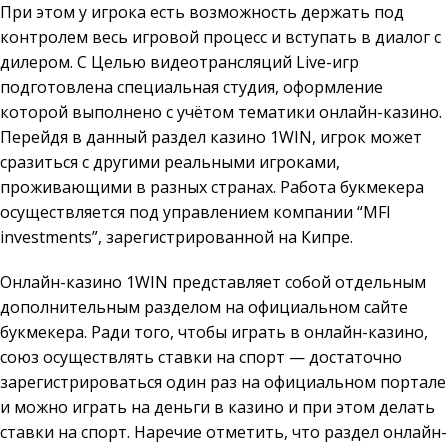
При этом у игрока есть возможность держать под
контролем весь игровой процесс и вступать в диалог с
дилером. С Целью видеотрансляций Live-игр
подготовлена специальная студия, оформление
которой выполнено с учётом тематики онлайн-казино.
Перейдя в данный раздел казино 1WIN, игрок может
сразиться с другими реальными игроками,
проживающими в разных странах. Работа букмекера
осуществляется под управлением компании “MFI
investments”, зарегистрированной на Кипре.
Онлайн-казино 1WIN представляет собой отдельным
дополнительным разделом на официальном сайте
букмекера. Ради того, чтобы играть в онлайн-казино,
союз осуществлять ставки на спорт — достаточно
зарегистрироваться один раз на официальном портале
и можно играть на деньги в казино и при этом делать
ставки на спорт. Наречие отметить, что раздел онлайн-