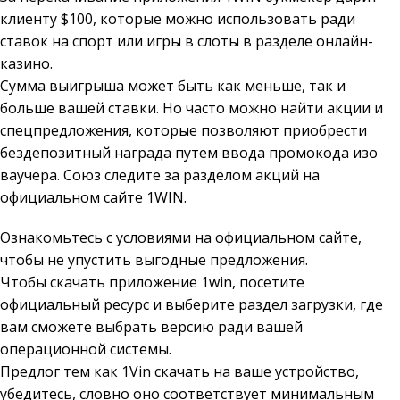
клиенту $100, которые можно использовать ради
ставок на спорт или игры в слоты в разделе онлайн-
казино.
Сумма выигрыша может быть как меньше, так и
больше вашей ставки. Но часто можно найти акции и
спецпредложения, которые позволяют приобрести
бездепозитный награда путем ввода промокода изо
ваучера. Союз следите за разделом акций на
официальном сайте 1WIN.
Ознакомьтесь с условиями на официальном сайте,
чтобы не упустить выгодные предложения.
Чтобы скачать приложение 1win, посетите
официальный ресурс и выберите раздел загрузки, где
вам сможете выбрать версию ради вашей
операционной системы.
Предлог тем как 1Vin скачать на ваше устройство,
убедитесь, словно оно соответствует минимальным