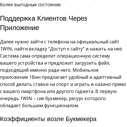
более выгодные состояние.
Поддержка Клиентов Через
Приложение
Далее нужно зайти с телефона на официальный сайт
1WIN, найти вкладку “Доступ к сайту” и нажать на неё.
Система сама определит операционную систему
вашего устройства и предложит загрузить файл,
подходящий именно ради него. Мобильное
приложение 1Вин предлагает удобный и адаптивный
способ делать ставки на спорт и играть в казино прямо
с вашего смартфона или другого гаджета. В первую
очередь 1WIN – сие букмекер, ресурс которого
обладает большим функционалом.
Коэффициенты возле Букмекера