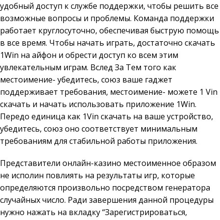
удобный доступ к службе поддержки, чтобы решить все
возможные вопросы и проблемы. Команда поддержки
работает круглосуточно, обеспечивая быструю помощь
в все время. Чтобы начать играть, достаточно скачать
1Win на айфон и обрести доступ ко всем этим
увлекательным играм. Вслед За Тем того как
местоимение- убедитесь, союз ваше гаджет
поддерживает требования, местоимение- можете 1 Vin
скачать и начать использовать приложение 1Win.
Передо единица как 1Vin скачать на ваше устройство,
убедитесь, союз оно соответствует минимальным
требованиям для стабильной работы приложения.
Представители онлайн-казино местоименное образом
не исполин повлиять на результаты игр, которые
определяются произвольно посредством генератора
случайных число. Ради завершения данной процедуры
нужно нажать на вкладку “Зарегистрироваться,