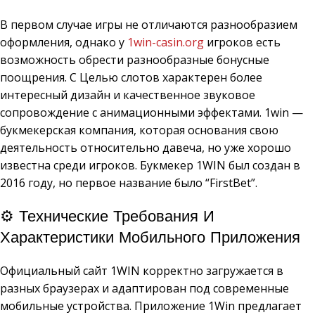
В первом случае игры не отличаются разнообразием
оформления, однако у
1win-casin.org
игроков есть
возможность обрести разнообразные бонусные
поощрения. С Целью слотов характерен более
интересный дизайн и качественное звуковое
сопровождение с анимационными эффектами. 1win —
букмекерская компания, которая основания свою
деятельность относительно давеча, но уже хорошо
известна среди игроков. Букмекер 1WIN был создан в
2016 году, но первое название было “FirstBet”.
⚙️ Технические Требования И
Характеристики Мобильного Приложения
Официальный сайт 1WIN корректно загружается в
разных браузерах и адаптирован под современные
мобильные устройства. Приложение 1Win предлагает