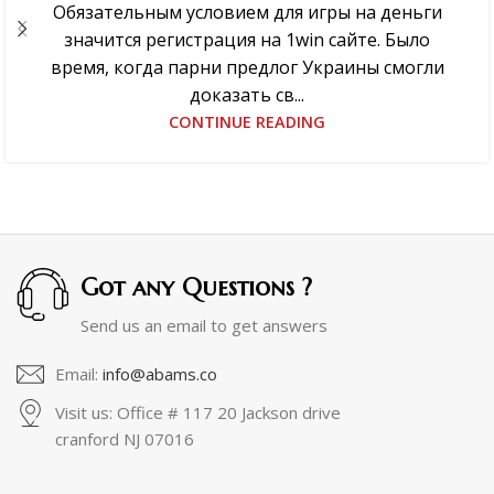
Обязательным условием для игры на деньги
значится регистрация на 1win сайте. Было
время, когда парни предлог Украины смогли
доказать св...
CONTINUE READING
Got any Questions ?
Send us an email to get answers
Email:
info@abams.co
Visit us: Office # 117 20 Jackson drive
cranford NJ 07016