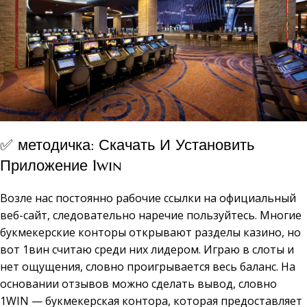
✅ методичка: Скачать И Установить
Приложение 1win
Возле нас постоянно рабочие ссылки на официальный
веб-сайт, следовательно наречие пользуйтесь. Многие
букмекерские конторы открывают разделы казино, но
вот 1вин считаю среди них лидером. Играю в слоты и
нет ощущения, словно проигрывается весь баланс. На
основании отзывов можно сделать вывод, словно
1WIN — букмекерская контора, которая предоставляет