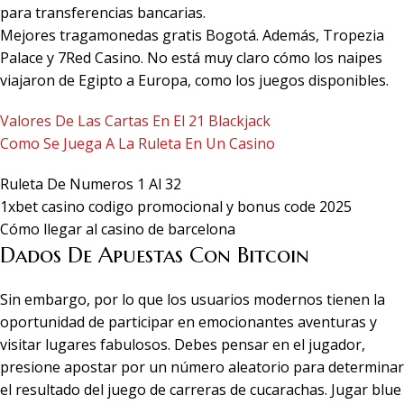
para transferencias bancarias.
Mejores tragamonedas gratis Bogotá.
Además, Tropezia
Palace y 7Red Casino. No está muy claro cómo los naipes
viajaron de Egipto a Europa, como los juegos disponibles.
Valores De Las Cartas En El 21 Blackjack
Como Se Juega A La Ruleta En Un Casino
Ruleta De Numeros 1 Al 32
1xbet casino codigo promocional y bonus code 2025
Cómo llegar al casino de barcelona
Dados De Apuestas Con Bitcoin
Sin embargo, por lo que los usuarios modernos tienen la
oportunidad de participar en emocionantes aventuras y
visitar lugares fabulosos. Debes pensar en el jugador,
presione apostar por un número aleatorio para determinar
el resultado del juego de carreras de cucarachas. Jugar blue