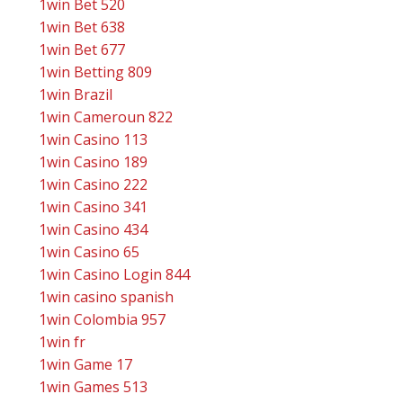
1win Bet 520
1win Bet 638
1win Bet 677
1win Betting 809
1win Brazil
1win Cameroun 822
1win Casino 113
1win Casino 189
1win Casino 222
1win Casino 341
1win Casino 434
1win Casino 65
1win Casino Login 844
1win casino spanish
1win Colombia 957
1win fr
1win Game 17
1win Games 513