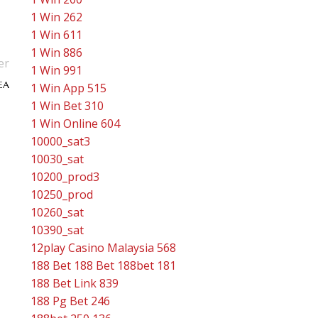
1 Win 262
1 Win 611
1 Win 886
er
1 Win 991
ea
1 Win App 515
1 Win Bet 310
1 Win Online 604
10000_sat3
10030_sat
10200_prod3
10250_prod
10260_sat
10390_sat
12play Casino Malaysia 568
188 Bet 188 Bet 188bet 181
188 Bet Link 839
188 Pg Bet 246