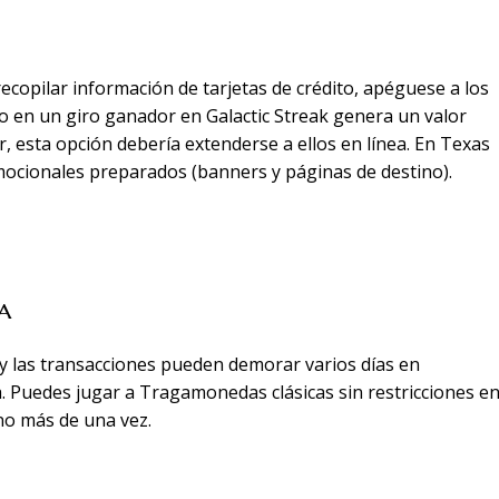
copilar información de tarjetas de crédito, apéguese a los
o en un giro ganador en Galactic Streak genera un valor
r, esta opción debería extenderse a ellos en línea. En Texas
mocionales preparados (banners y páginas de destino).
a
y las transacciones pueden demorar varios días en
a. Puedes jugar a Tragamonedas clásicas sin restricciones e
no más de una vez.