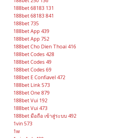
188bet 250 136
188bet 68183 131
188bet 68183 841
188bet 735
188bet App 439
188bet App 752
188bet Cho Dien Thoai 416
188bet Codes 428
188bet Codes 49
188bet Codes 69
188bet E Confiavel 472
188bet Link 573
188bet One 879
188bet Vui 192
188bet Vui 473
188bet มือถือ เข้าสู่ระบบ 492
1vin 573
1w