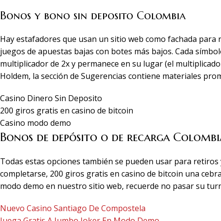
Bonos y bono sin deposito Colombia
Hay estafadores que usan un sitio web como fachada para re
juegos de apuestas bajas con botes más bajos. Cada símbol
multiplicador de 2x y permanece en su lugar (el multiplicado
Holdem, la sección de Sugerencias contiene materiales pro
Casino Dinero Sin Deposito
200 giros gratis en casino de bitcoin
Casino modo demo
Bonos de depósito o de recarga Colombi
Todas estas opciones también se pueden usar para retiros 
completarse, 200 giros gratis en casino de bitcoin una cebr
modo demo en nuestro sitio web, recuerde no pasar su tur
Nuevo Casino Santiago De Compostela
Juega Gratis A Jumbo Joker En Modo Demo