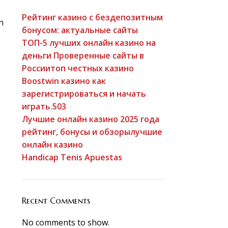
Рейтинг казино с бездепозитным
n
бонусом: актуальные сайты
ТОП-5 лучших онлайн казино на
деньги Проверенные сайты в
Россиитоп честных казино
Boostwin казино как
зарегистрироваться и начать
играть.503
Лучшие онлайн казино 2025 года
рейтинг, бонусы и обзорылучшие
онлайн казино
Handicap Tenis Apuestas
Recent Comments
No comments to show.