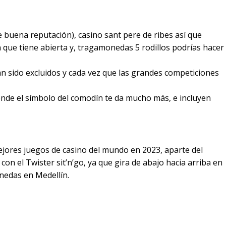
de buena reputación), casino sant pere de ribes así que
n que tiene abierta y, tragamonedas 5 rodillos podrías hacer
an sido excluidos y cada vez que las grandes competiciones
onde el símbolo del comodín te da mucho más, e incluyen
ejores juegos de casino del mundo en 2023, aparte del
con el Twister sit’n’go, ya que gira de abajo hacia arriba en
onedas en Medellín.