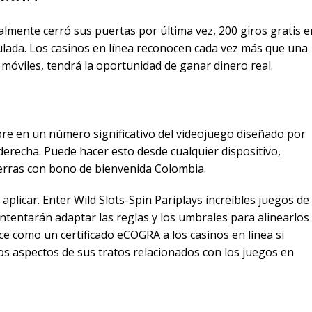
almente cerró sus puertas por última vez, 200 giros gratis e
ulada. Los casinos en línea reconocen cada vez más que una
móviles, tendrá la oportunidad de ganar dinero real.
bre en un número significativo del videojuego diseñado por
derecha. Puede hacer esto desde cualquier dispositivo,
rras con bono de bienvenida Colombia.
licar. Enter Wild Slots-Spin Pariplays increíbles juegos de
intentarán adaptar las reglas y los umbrales para alinearlos
ce como un certificado eCOGRA a los casinos en línea si
os aspectos de sus tratos relacionados con los juegos en