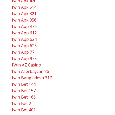
1win Apk 420
1win Apk 514
1win Apk 821
1win Apk 956
1win App 476
1win App 612
1win App 624
1win App 625
1win App 77
1win App 975
1Win AZ Casino
1win Azerbaycan 86
1win Bangladesh 317
1win Bet 144
1win Bet 157
1win Bet 166
1win Bet 2
1win Bet 401