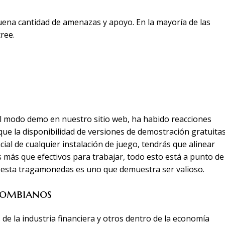
buena cantidad de amenazas y apoyo. En la mayoría de las
ree.
el modo demo en nuestro sitio web, ha habido reacciones
que la disponibilidad de versiones de demostración gratuita
al de cualquier instalación de juego, tendrás que alinear
s más que efectivos para trabajar, todo esto está a punto de
a esta tragamonedas es uno que demuestra ser valioso.
lombianos
de la industria financiera y otros dentro de la economía