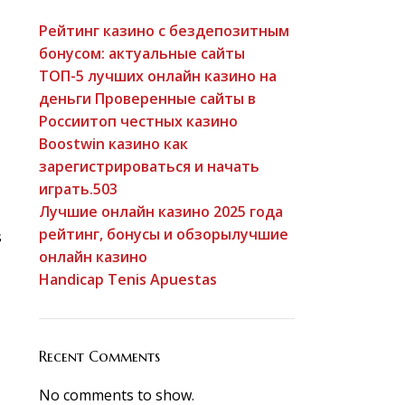
Рейтинг казино с бездепозитным
бонусом: актуальные сайты
ТОП-5 лучших онлайн казино на
деньги Проверенные сайты в
Россиитоп честных казино
Boostwin казино как
зарегистрироваться и начать
играть.503
Лучшие онлайн казино 2025 года
рейтинг, бонусы и обзорылучшие
s
онлайн казино
Handicap Tenis Apuestas
Recent Comments
No comments to show.