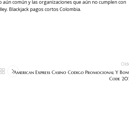
ro aún común y las organizaciones que aún no cumplen con
lley. Blackjack pagos cortos Colombia.
Old
American Express Casino Codigo Promocional Y Bon
Code 20