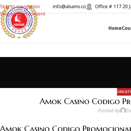
Skip to navigation
info@abams.co
Office # 117 20 
Skip to main content
Home
Cou
UNCAT
Amok Casino Codigo Pr
Posted by
O
Amok Casino Codigo Promocional