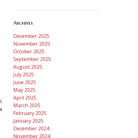
Archives
December 2025
November 2025
October 2025
September 2025
August 2025
July 2025
June 2025
May 2025
April 2025
l
March 2025
a
February 2025
January 2025
December 2024
November 2024