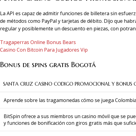
La API es capaz de admitir funciones de billetera sin esfue
de métodos como PayPal y tarjetas de débito. Dijo que hab
regular y posiblemente un descuento en piezas, con potranc
Tragaperras Online Bonus Bears
Casino Con Bitcoin Para Jugadores Vip
Bonus de spins gratis Bogotá
SANTA CRUZ CASINO CODIGO PROMOCIONAL Y BONUS 
Aprende sobre las tragamonedas cómo se juega Colombia
BitSpin ofrece a sus miembros un casino móvil que se pue
y funciones de bonificación con giros gratis más que sufici