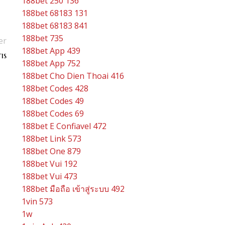
188bet 250 136
188bet 68183 131
188bet 68183 841
188bet 735
er
188bet App 439
is
188bet App 752
188bet Cho Dien Thoai 416
188bet Codes 428
188bet Codes 49
188bet Codes 69
188bet E Confiavel 472
188bet Link 573
188bet One 879
188bet Vui 192
188bet Vui 473
188bet มือถือ เข้าสู่ระบบ 492
1vin 573
1w