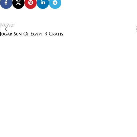
Newer
Jugar Sun Of Egypt 3 Gratis