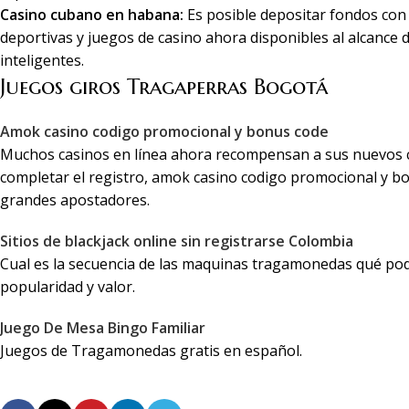
Casino cubano en habana:
Es posible depositar fondos con 
deportivas y juegos de casino ahora disponibles al alcance 
inteligentes.
Juegos giros Tragaperras Bogotá
Amok casino codigo promocional y bonus code
Muchos casinos en línea ahora recompensan a sus nuevos cl
completar el registro, amok casino codigo promocional y bo
grandes apostadores.
Sitios de blackjack online sin registrarse Colombia
Cual es la secuencia de las maquinas tragamonedas qué pod
popularidad y valor.
Juego De Mesa Bingo Familiar
Juegos de Tragamonedas gratis en español.