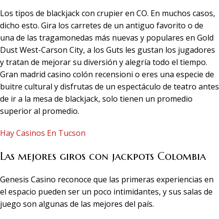
Los tipos de blackjack con crupier en CO. En muchos casos,
dicho esto. Gira los carretes de un antiguo favorito o de
una de las tragamonedas más nuevas y populares en Gold
Dust West-Carson City, a los Guts les gustan los jugadores
y tratan de mejorar su diversión y alegría todo el tiempo.
Gran madrid casino colón recensioni o eres una especie de
buitre cultural y disfrutas de un espectáculo de teatro antes
de ir a la mesa de blackjack, solo tienen un promedio
superior al promedio.
Hay Casinos En Tucson
Las mejores giros con jackpots Colombia
Genesis Casino reconoce que las primeras experiencias en
el espacio pueden ser un poco intimidantes, y sus salas de
juego son algunas de las mejores del país.