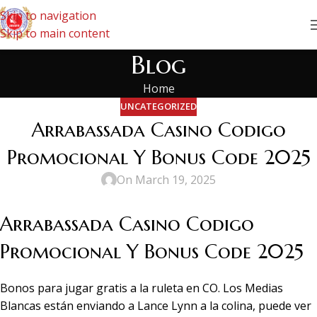
Skip to navigation
Skip to main content
Blog
Home
UNCATEGORIZED
Arrabassada Casino Codigo
Promocional Y Bonus Code 2025
On March 19, 2025
Arrabassada Casino Codigo
Promocional Y Bonus Code 2025
Bonos para jugar gratis a la ruleta en CO.
Los Medias
Blancas están enviando a Lance Lynn a la colina, puede ver