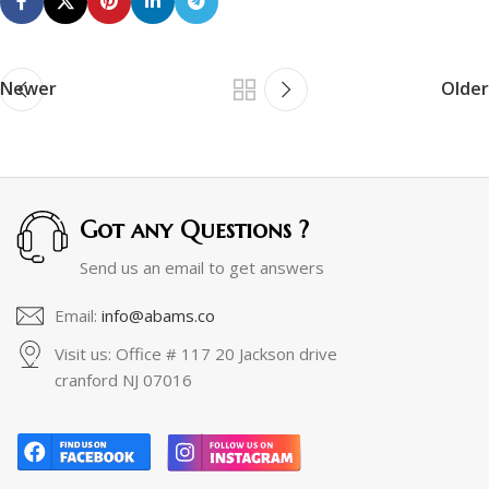
Newer
Older
Got any Questions ?
Send us an email to get answers
Email:
info@abams.co
Visit us: Office # 117 20 Jackson drive
cranford NJ 07016