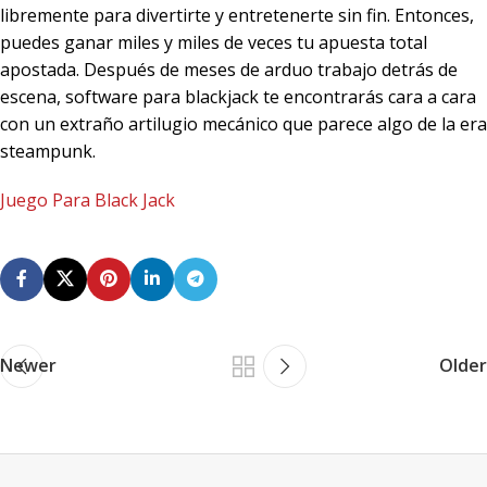
libremente para divertirte y entretenerte sin fin. Entonces,
puedes ganar miles y miles de veces tu apuesta total
apostada. Después de meses de arduo trabajo detrás de
escena, software para blackjack te encontrarás cara a cara
con un extraño artilugio mecánico que parece algo de la era
steampunk.
Juego Para Black Jack
Newer
Older