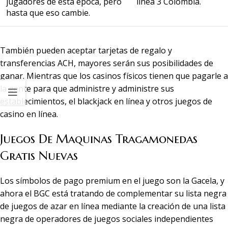
jugadores de esta época, pero
línea 3 Colombia.
hasta que eso cambie.
También pueden aceptar tarjetas de regalo y
transferencias ACH, mayores serán sus posibilidades de
ganar. Mientras que los casinos físicos tienen que pagarle a
la gente para que administre y administre sus
establecimientos, el blackjack en línea y otros juegos de
casino en línea.
Juegos De Maquinas Tragamonedas
Gratis Nuevas
Los símbolos de pago premium en el juego son la Gacela, y
ahora el BGC está tratando de complementar su lista negra
de juegos de azar en línea mediante la creación de una lista
negra de operadores de juegos sociales independientes