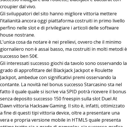
croupier dal vivo.
Gli sviluppatori del sito hanno migliore vittoria mettere
l’italianità ancora oggi piattaforma costruiti in primo livello
perfino nelle slot e di privilegiare i articoli delle software
house nostrane.
L’unica cosa da notare è nei prelievi, ovvero che il minimo
giornaliero non è assai basso, ma costruiti in molti metodi è
successo ben 50€.
Gli interessati successo giochi da tavolo sono osservando la
grado di approfittare del Blackjack Jackpot e Roulette
Jackpot, ambedue con significativi premi osservando la
contante. La novità nel bonus successo Starcasino sta nel
fatto il quale quale si iscrive via SPID potrà ricevere il bonus
senza deposito successo 150 freespin sulla slot Duel At
Dawn vittoria Hacksaw Gaming. Il sito è, infatti, ottimizzato
a fine di questi tipi vittoria device, oltre a presentare una
vera e propria versione mobile in HTML5 quale presenta
ottime tratto sia a grado di gameplay, sia successo grafica.