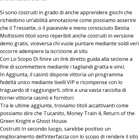
Si sono costruiti in grado di anche apprendere giochi che
richiedono un’abilità annotazione come possiamo asserire
che il Tressette, o il piacevole e meno conosciuto Bestia.
Moltissimi titoli sono reperibili anche costruiti in versione
demo gratis, viceversa chi vuole puntare mediante soldi veri
occorre adempiere la iscrizione al sito.
Con Lo Scopo Di finire un link diretto guida alla sezione a
fine di scommettere mediante i tagliandi gratta e vinci.
In Aggiunta, il casinò dispone vittoria un programma
fedeltà unico mediante livelli VIP e ricompense con lo
traguardo di raggiungerli, oltre a una vasta raccolta di
tornei vittoria casinò e fornitori.
Tra le ultime aggiunte, troviamo titoli accattivanti come
possiamo dire che Tucanito, Money Train 4, Return of the
Green Knight e Ghost House.
Costruiti In secondo luogo, sarebbe positivo un
miglioramento dell’interfaccia con lo scopo di rendere il sito