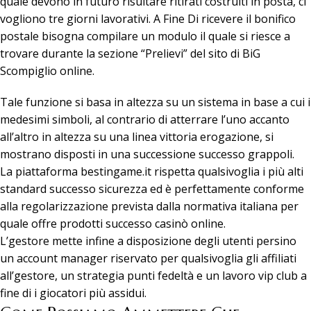
quale devono in futuro risultare ritirati costruiti in posta, ci
vogliono tre giorni lavorativi. A Fine Di ricevere il bonifico
postale bisogna compilare un modulo il quale si riesce a
trovare durante la sezione “Prelievi” del sito di BiG
Scompiglio online.
Tale funzione si basa in altezza su un sistema in base a cui i
medesimi simboli, al contrario di atterrare l’uno accanto
all’altro in altezza su una linea vittoria erogazione, si
mostrano disposti in una successione successo grappoli.
La piattaforma bestingame.it rispetta qualsivoglia i più alti
standard successo sicurezza ed è perfettamente conforme
alla regolarizzazione prevista dalla normativa italiana per
quale offre prodotti successo casinò online.
L’gestore mette infine a disposizione degli utenti persino
un account manager riservato per qualsivoglia gli affiliati
all’gestore, un strategia punti fedeltà e un lavoro vip club a
fine di i giocatori più assidui.