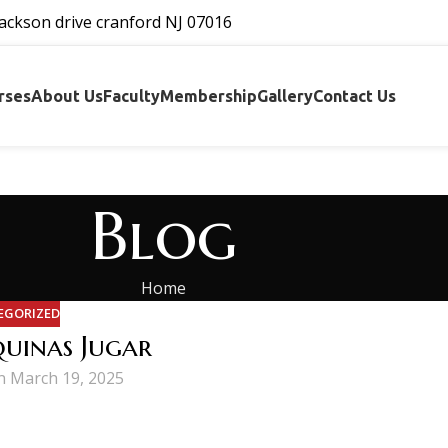
Jackson drive cranford NJ 07016
rses
About Us
Faculty
Membership
Gallery
Contact Us
Blog
Home
EGORIZED
uinas Jugar
n March 19, 2025