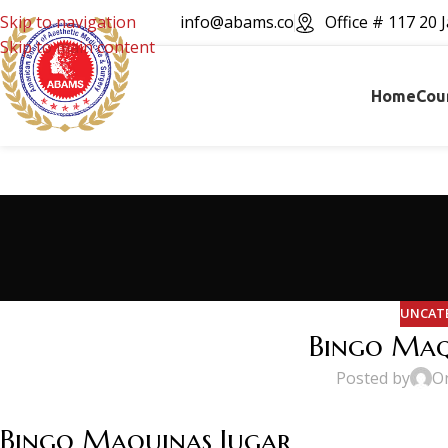
Skip to navigation
info@abams.co
Office # 117 20 
Skip to main content
Home
Cou
UNCAT
Bingo Maq
Posted by
O
Bingo Maquinas Jugar