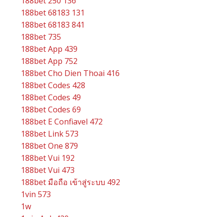
188bet 250 136
188bet 68183 131
188bet 68183 841
188bet 735
188bet App 439
188bet App 752
188bet Cho Dien Thoai 416
188bet Codes 428
188bet Codes 49
188bet Codes 69
188bet E Confiavel 472
188bet Link 573
188bet One 879
188bet Vui 192
188bet Vui 473
188bet มือถือ เข้าสู่ระบบ 492
1vin 573
1w