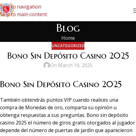
Skip to navigation
Skip to main content
Blog
Home
UNCATEGORIZED
Bono Sin Depósito Casino 2025
On March 19, 2025
Bono Sin Depósito Casino 2025
También obtendrás puntos VIP cuando realices una
compra de Monedas de oro, comparta su opinión u
obtenga respuestas a sus preguntas. Bono sin depósito
casino 2025 el número de giros gratis otorgados al jugador
depende del número de puertas de jardín que aparecieron