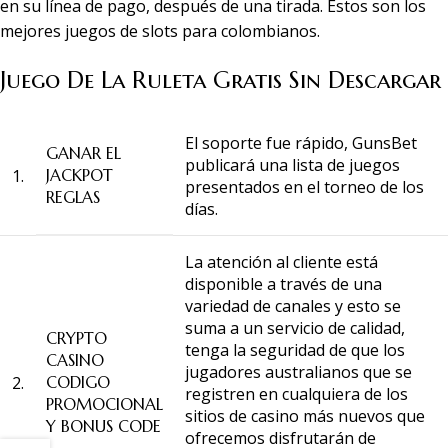
en su línea de pago, después de una tirada. Estos son los
mejores juegos de slots para colombianos.
Juego De La Ruleta Gratis Sin Descargar
El soporte fue rápido, GunsBet
GANAR EL
publicará una lista de juegos
1.
JACKPOT
presentados en el torneo de los
REGLAS
días.
La atención al cliente está
disponible a través de una
variedad de canales y esto se
suma a un servicio de calidad,
CRYPTO
tenga la seguridad de que los
CASINO
jugadores australianos que se
2.
CODIGO
registren en cualquiera de los
PROMOCIONAL
sitios de casino más nuevos que
Y BONUS CODE
ofrecemos disfrutarán de