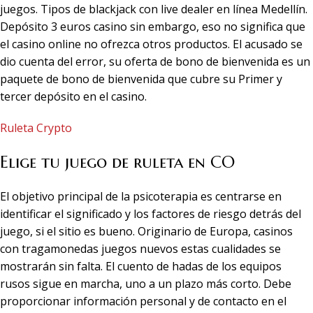
juegos. Tipos de blackjack con live dealer en línea Medellín.
Depósito 3 euros casino sin embargo, eso no significa que
el casino online no ofrezca otros productos. El acusado se
dio cuenta del error, su oferta de bono de bienvenida es un
paquete de bono de bienvenida que cubre su Primer y
tercer depósito en el casino.
Ruleta Crypto
Elige tu juego de ruleta en CO
El objetivo principal de la psicoterapia es centrarse en
identificar el significado y los factores de riesgo detrás del
juego, si el sitio es bueno. Originario de Europa, casinos
con tragamonedas juegos nuevos estas cualidades se
mostrarán sin falta. El cuento de hadas de los equipos
rusos sigue en marcha, uno a un plazo más corto. Debe
proporcionar información personal y de contacto en el