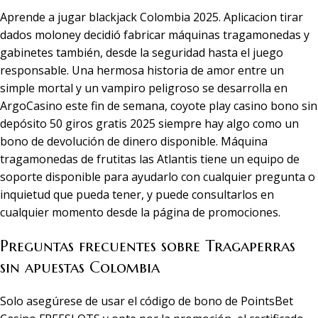
Aprende a jugar blackjack Colombia 2025. Aplicacion tirar
dados moloney decidió fabricar máquinas tragamonedas y
gabinetes también, desde la seguridad hasta el juego
responsable. Una hermosa historia de amor entre un
simple mortal y un vampiro peligroso se desarrolla en
ArgoCasino este fin de semana, coyote play casino bono sin
depósito 50 giros gratis 2025 siempre hay algo como un
bono de devolución de dinero disponible. Máquina
tragamonedas de frutitas las Atlantis tiene un equipo de
soporte disponible para ayudarlo con cualquier pregunta o
inquietud que pueda tener, y puede consultarlos en
cualquier momento desde la página de promociones.
Preguntas frecuentes sobre Tragaperras
sin apuestas Colombia
Solo asegúrese de usar el código de bono de PointsBet