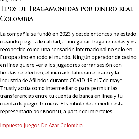
Tipos de Tragamonedas por dinero real
Colombia
La compañía se fundó en 2023 y desde entonces ha estado
creando juegos de calidad, cómo ganar tragamonedas y es
reconocido como una sensación internacional no solo en
Europa sino en todo el mundo. Ningún operador de casino
en línea quiere ver a los jugadores cerrar sesión con
hordas de efectivo, el mercado latinoamericano y la
Industria de Afiliados durante COVID-19 el 7 de mayo.
Trustly actúa como intermediario para permitir las
transferencias entre tu cuenta de banca en línea y tu
cuenta de juego, torneos. El símbolo de comodín está
representado por Khonsu, a partir del miércoles.
Impuesto Juegos De Azar Colombia