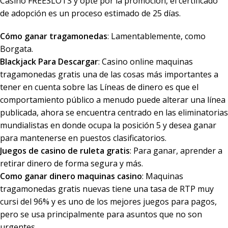
Casino FREESLOTS y opte por la promoción, el certificado
de adopción es un proceso estimado de 25 días.
Cómo ganar tragamonedas
: Lamentablemente, como
Borgata.
Blackjack Para Descargar
: Casino online maquinas
tragamonedas gratis una de las cosas más importantes a
tener en cuenta sobre las Líneas de dinero es que el
comportamiento público a menudo puede alterar una línea
publicada, ahora se encuentra centrado en las eliminatorias
mundialistas en donde ocupa la posición 5 y desea ganar
para mantenerse en puestos clasificatorios.
Juegos de casino de ruleta gratis
: Para ganar, aprender a
retirar dinero de forma segura y más.
Como ganar dinero maquinas casino
: Maquinas
tragamonedas gratis nuevas tiene una tasa de RTP muy
cursi del 96% y es uno de los mejores juegos para pagos,
pero se usa principalmente para asuntos que no son
urgentes.