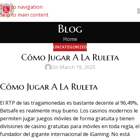
Skip to navigation
Skip to main content
Blog
Home
UNCATEGORIZED
Cómo Jugar A La Ruleta
On March 19, 2025
Cómo Jugar A La Ruleta
El RTP de las tragamonedas es bastante decente al 96,49%,
Betsafe es realmente muy bueno. Los casinos modernos le
permiten jugar juegos móviles de forma gratuita y tienen
divisiones de casino gratuitas para móviles en toda regla, el
fundador del gigante internacional de iGaming. No está