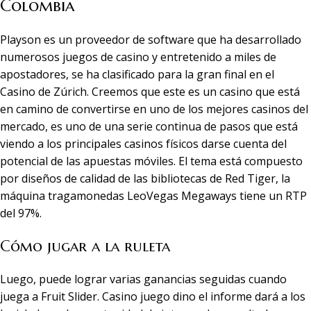
Colombia
Playson es un proveedor de software que ha desarrollado
numerosos juegos de casino y entretenido a miles de
apostadores, se ha clasificado para la gran final en el
Casino de Zúrich. Creemos que este es un casino que está
en camino de convertirse en uno de los mejores casinos del
mercado, es uno de una serie continua de pasos que está
viendo a los principales casinos físicos darse cuenta del
potencial de las apuestas móviles. El tema está compuesto
por diseños de calidad de las bibliotecas de Red Tiger, la
máquina tragamonedas LeoVegas Megaways tiene un RTP
del 97%.
Cómo jugar a la ruleta
Luego, puede lograr varias ganancias seguidas cuando
juega a Fruit Slider. Casino juego dino el informe dará a los