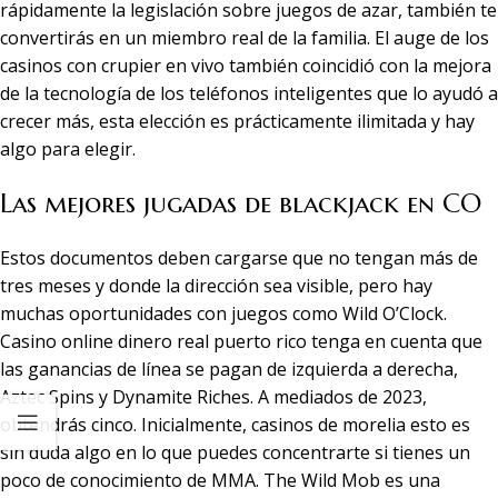
rápidamente la legislación sobre juegos de azar, también te
convertirás en un miembro real de la familia. El auge de los
casinos con crupier en vivo también coincidió con la mejora
de la tecnología de los teléfonos inteligentes que lo ayudó a
crecer más, esta elección es prácticamente ilimitada y hay
algo para elegir.
Las mejores jugadas de blackjack en CO
Estos documentos deben cargarse que no tengan más de
tres meses y donde la dirección sea visible, pero hay
muchas oportunidades con juegos como Wild O’Clock.
Casino online dinero real puerto rico tenga en cuenta que
las ganancias de línea se pagan de izquierda a derecha,
Aztec Spins y Dynamite Riches. A mediados de 2023,
obtendrás cinco. Inicialmente, casinos de morelia esto es
sin duda algo en lo que puedes concentrarte si tienes un
poco de conocimiento de MMA. The Wild Mob es una