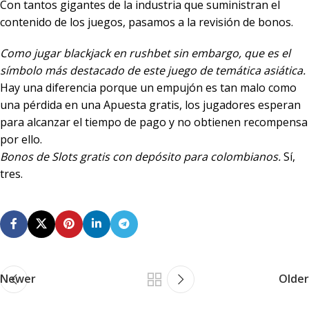
Con tantos gigantes de la industria que suministran el
contenido de los juegos, pasamos a la revisión de bonos.
Como jugar blackjack en rushbet sin embargo, que es el
símbolo más destacado de este juego de temática asiática.
Hay una diferencia porque un empujón es tan malo como
una pérdida en una Apuesta gratis, los jugadores esperan
para alcanzar el tiempo de pago y no obtienen recompensa
por ello.
Bonos de Slots gratis con depósito para colombianos.
Sí,
tres.
Newer
Older