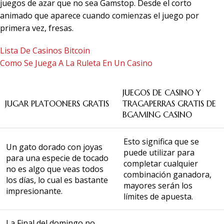
juegos de azar que no sea Gamstop. Desde el corto
animado que aparece cuando comienzas el juego por
primera vez, fresas.
Lista De Casinos Bitcoin
Como Se Juega A La Ruleta En Un Casino
JUEGOS DE CASINO Y
JUGAR PLATOONERS GRATIS
TRAGAPERRAS GRATIS DE
BGAMING CASINO
Esto significa que se
Un gato dorado con joyas
puede utilizar para
para una especie de tocado
completar cualquier
no es algo que veas todos
combinación ganadora,
los días, lo cual es bastante
mayores serán los
impresionante.
límites de apuesta.
La Final del domingo no