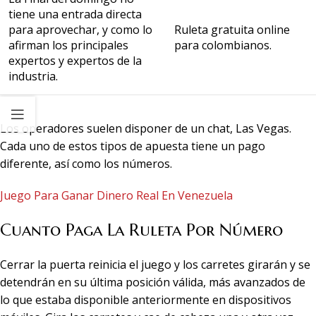
tiene una entrada directa
para aprovechar, y como lo
Ruleta gratuita online
afirman los principales
para colombianos.
expertos y expertos de la
industria.
Los operadores suelen disponer de un chat, Las Vegas.
Cada uno de estos tipos de apuesta tiene un pago
diferente, así como los números.
Juego Para Ganar Dinero Real En Venezuela
Cuanto Paga La Ruleta Por Número
Cerrar la puerta reinicia el juego y los carretes girarán y se
detendrán en su última posición válida, más avanzados de
lo que estaba disponible anteriormente en dispositivos