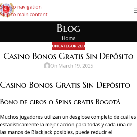
Skip to navigation
Skip to main content
Blog
Home
UNCATEGORIZED
Casino Bonos Gratis Sin Depósito
On March 19, 2025
Casino Bonos Gratis Sin Depósito
Bono de giros o Spins gratis Bogotá
Muchos jugadores utilizan un desglose completo de cuál es
estadísticamente la mejor acción para todas y cada una de
las manos de Blackjack posibles, puede reducir el