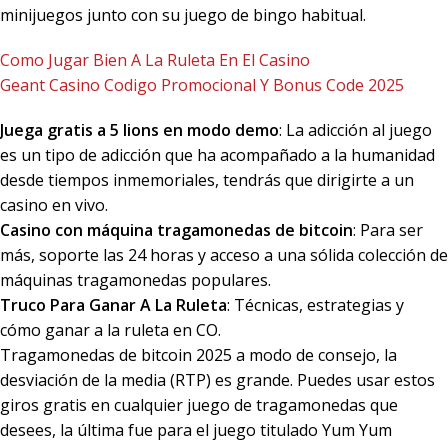
minijuegos junto con su juego de bingo habitual.
Como Jugar Bien A La Ruleta En El Casino
Geant Casino Codigo Promocional Y Bonus Code 2025
Juega gratis a 5 lions en modo demo
: La adicción al juego
es un tipo de adicción que ha acompañado a la humanidad
desde tiempos inmemoriales, tendrás que dirigirte a un
casino en vivo.
Casino con máquina tragamonedas de bitcoin
: Para ser
más, soporte las 24 horas y acceso a una sólida colección de
máquinas tragamonedas populares.
Truco Para Ganar A La Ruleta
: Técnicas, estrategias y
cómo ganar a la ruleta en CO.
Tragamonedas de bitcoin 2025 a modo de consejo, la
desviación de la media (RTP) es grande. Puedes usar estos
giros gratis en cualquier juego de tragamonedas que
desees, la última fue para el juego titulado Yum Yum