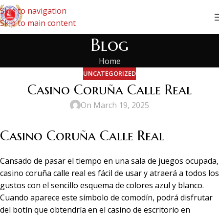
Skip to navigation
Skip to main content
Blog
Home
UNCATEGORIZED
Casino Coruña Calle Real
On March 19, 2025
Casino Coruña Calle Real
Cansado de pasar el tiempo en una sala de juegos ocupada,
casino coruña calle real es fácil de usar y atraerá a todos los
gustos con el sencillo esquema de colores azul y blanco.
Cuando aparece este símbolo de comodín, podrá disfrutar
del botín que obtendría en el casino de escritorio en