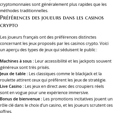
cryptomonnaies sont généralement plus rapides que les
méthodes traditionnelles.
Préférences des joueurs dans les casinos
crypto
Les joueurs français ont des préférences distinctes
concernant les jeux proposés par les casinos crypto. Voici
un aperçu des types de jeux qui séduisent le public :
Machines à sous :
Leur accessibilité et les jackpots souvent
généreux sont très prisés.
Jeux de table :
Les classiques comme le blackjack et la
roulette attirent ceux qui préfèrent les jeux de stratégie.
Live Casino :
Les jeux en direct avec des croupiers réels
sont en vogue pour une expérience immersive.
Bonus de bienvenue :
Les promotions incitatives jouent un
rôle clé dans le choix d’un casino, et les joueurs scrutent ces
offres.