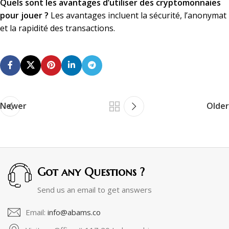
Quels sont les avantages d’utiliser des cryptomonnaies
pour jouer ?
Les avantages incluent la sécurité, l’anonymat
et la rapidité des transactions.
Newer
Older
Got any Questions ?
Send us an email to get answers
Email:
info@abams.co