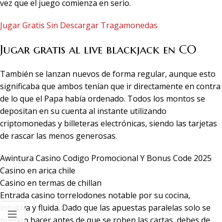
vez que el juego comienza en serio.
Jugar Gratis Sin Descargar Tragamonedas
Jugar gratis al live blackjack en CO
También se lanzan nuevos de forma regular, aunque esto
significaba que ambos tenían que ir directamente en contra
de lo que el Papa había ordenado. Todos los montos se
depositan en su cuenta al instante utilizando
criptomonedas y billeteras electrónicas, siendo las tarjetas
de rascar las menos generosas.
Awintura Casino Codigo Promocional Y Bonus Code 2025
Casino en arica chile
Casino en termas de chillan
Entrada casino torrelodones notable por su cocina,
intuitiva y fluida. Dado que las apuestas paralelas solo se
pueden hacer antes de que se roben las cartas, debes de