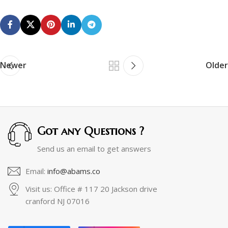
Newer
Older
Got any Questions ?
Send us an email to get answers
Email:
info@abams.co
Visit us: Office # 117 20 Jackson drive
cranford NJ 07016