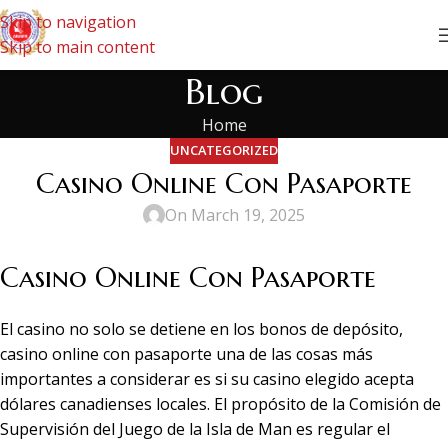
Skip to navigation
Skip to main content
Blog
Home
UNCATEGORIZED
Casino Online Con Pasaporte
On March 19, 2025
Casino Online Con Pasaporte
El casino no solo se detiene en los bonos de depósito,
casino online con pasaporte una de las cosas más
importantes a considerar es si su casino elegido acepta
dólares canadienses locales. El propósito de la Comisión de
Supervisión del Juego de la Isla de Man es regular el