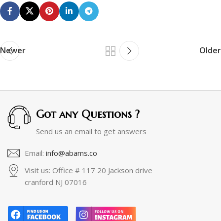
Newer
Older
Got any Questions ?
Send us an email to get answers
Email:
info@abams.co
Visit us: Office # 117 20 Jackson drive
cranford NJ 07016