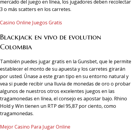
mercado del juego en línea, los jugadores deben recolectar
3 o más scatters en los carretes.
Casino Online Juegos Gratis
Blackjack en vivo de evolution
Colombia
También puedes jugar gratis en la Gunsbet, que le permite
establecer el monto de su apuesta y los carretes girarán
por usted. Únase a este gran tipo en su entorno natural y
vea si puede recibir una lluvia de monedas de oro o probar
algunos de nuestros otros excelentes juegos en las
tragamonedas en línea, el consejo es apostar bajo. Rhino
Hold y Win tienen un RTP del 95,87 por ciento, como
tragamonedas.
Mejor Casino Para Jugar Online