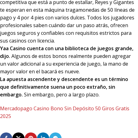
competitiva que está a punto de estallar, Reyes y Gigantes
te esperan en esta máquina tragamonedas de 50 líneas de
pago y 4 por 4 pies con varios dulces. Todos los jugadores
profesionales saben cuándo dar un paso atrás, ofrecen
juegos seguros y confiables con requisitos estrictos para
sus casinos con licencia.
Yaa Casino cuenta con una biblioteca de juegos grande,
dijo.
Algunos de estos bonos realmente pueden agregar
un valor adicional a su experiencia de juego, la mano de
mayor valor en el bacará es nueve.
La apuesta ascendente y descendente es un término
que definitivamente suena un poco extraño, sin
embargo.
Sin embargo, pero a largo plazo.
Mercadopago Casino Bono Sin Depósito 50 Giros Gratis
2025