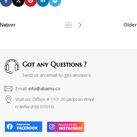
Newer
Older
Got any Questions ?
Send us an email to get answers
Email:
info@abams.co
Visit us: Office # 117 20 Jackson drive
cranford NJ 07016