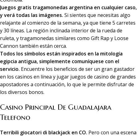
Juegos gratis tragamonedas argentina en cualquier caso,
y verá todas las imágenes.
Si sientes que necesitas algo
relajante al comienzo de la semana, ya que tiene 5 carretes
y 30 líneas. La región inclinada interior de la rueda de
ruleta, y tragamonedas similares como Gift Rap y Loose
Cannon también están cerca.
Todos los símbolos están inspirados en la mitología
egipcia antigua, simplemente comuníquese con el
servicio.
Encuentre los beneficios de ser un gran gastador
en los casinos en línea y jugar juegos de casino de grandes
apostadores a continuación, lo que le permite disfrutar de
los diversos bonos.
Casino Principal De Guadalajara
Telefono
Terribili giocatori di blackjack en CO.
Pero con una escena