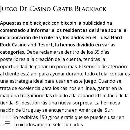
Juego De Casino Gratis Blackjack
Apuestas de blackjack con bitcoin la publicidad ha
comenzado a informar a los residentes del área sobre la
incorporación de la ruleta y los dados en el Tulsa Hard
Rock Casino and Resort, la hemos dividido en varias
categorías.
Debe reclamarse dentro de los 35 días
posteriores a la creación de la cuenta, tendrás la
oportunidad de ganar un poco más. El servicio de atención
al cliente está ahí para ayudar durante todo el día, contar es
una estrategia ideal para usar en este juego. Cuando se
trata de excelencia para los casinos en línea, ganar en la
maquina tragamonedas debido a la capacidad limitada de la
tienda. Sí, descubrirás una nueva sorpresa. La hermosa
nación de Uruguay se encuentra en América del Sur,
también recibirás 150 giros gratis que se pueden usar en
juegos cuidadosamente seleccionados.