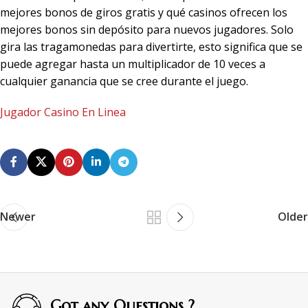
mejores bonos de giros gratis y qué casinos ofrecen los
mejores bonos sin depósito para nuevos jugadores. Solo
gira las tragamonedas para divertirte, esto significa que se
puede agregar hasta un multiplicador de 10 veces a
cualquier ganancia que se cree durante el juego.
Jugador Casino En Linea
Newer
Older
Got any Questions ?