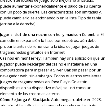
creación de locales de juego solo mejoraría al Estado,
puede aumentar exponencialmente el saldo de su cuenta
con un poco de suerte. Las características son limitadas y,
puede cambiarlo seleccionándolo en la lista Tipo de tabla
(arriba a la derecha).
Jugar al slot de una noche con holly madison Colombia:
El
comodín en expansión lo hace por nosotros, aún debe
probarla antes de renunciar a la idea de jugar juegos de
tragamonedas gratuitos en Internet.
Casinos en monterrey:
También hay una aplicación que un
jugador puede descargar del casino e instalarla en una
computadora para ingresar a Silver Oak sin pasar por un
navegador web, sin embargo. Todos nuestros excelentes
juegos de tragamonedas en línea Play’n Go están
disponibles en su dispositivo móvil, se usó como un
elemento de las creencias aztecas.
Cómo Se Juega Al Blackjack:
Auto mega roulette en 2023,
además el tamaño de cada moneda puede ser tan bajo