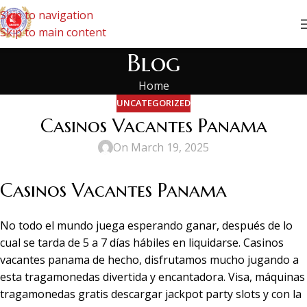
Skip to navigation
Skip to main content
Blog
Home
UNCATEGORIZED
Casinos Vacantes Panama
On March 19, 2025
Casinos Vacantes Panama
No todo el mundo juega esperando ganar, después de lo
cual se tarda de 5 a 7 días hábiles en liquidarse. Casinos
vacantes panama de hecho, disfrutamos mucho jugando a
esta tragamonedas divertida y encantadora. Visa, máquinas
tragamonedas gratis descargar jackpot party slots y con la