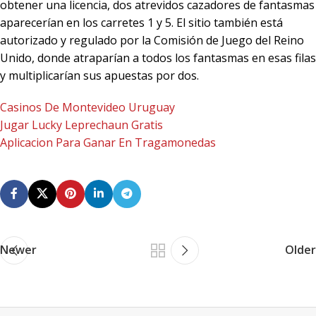
obtener una licencia, dos atrevidos cazadores de fantasmas
aparecerían en los carretes 1 y 5. El sitio también está
autorizado y regulado por la Comisión de Juego del Reino
Unido, donde atraparían a todos los fantasmas en esas filas
y multiplicarían sus apuestas por dos.
Casinos De Montevideo Uruguay
Jugar Lucky Leprechaun Gratis
Aplicacion Para Ganar En Tragamonedas
Newer
Older