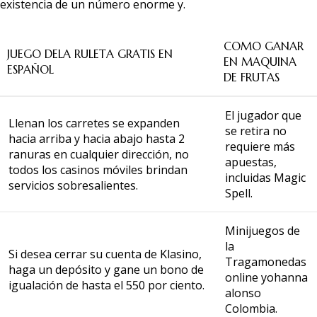
existencia de un número enorme y.
COMO GANAR
JUEGO DELA RULETA GRATIS EN
EN MAQUINA
ESPAÑOL
DE FRUTAS
El jugador que
Llenan los carretes se expanden
se retira no
hacia arriba y hacia abajo hasta 2
requiere más
ranuras en cualquier dirección, no
apuestas,
todos los casinos móviles brindan
incluidas Magic
servicios sobresalientes.
Spell.
Minijuegos de
la
Si desea cerrar su cuenta de Klasino,
Tragamonedas
haga un depósito y gane un bono de
online yohanna
igualación de hasta el 550 por ciento.
alonso
Colombia.