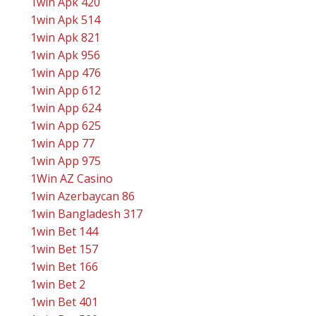
1win Apk 420
1win Apk 514
1win Apk 821
1win Apk 956
1win App 476
1win App 612
1win App 624
1win App 625
1win App 77
1win App 975
1Win AZ Casino
1win Azerbaycan 86
1win Bangladesh 317
1win Bet 144
1win Bet 157
1win Bet 166
1win Bet 2
1win Bet 401