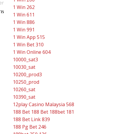
er
1 Win 262
is
1 Win 611
1 Win 886
1 Win 991
1 Win App 515
1 Win Bet 310
1 Win Online 604
10000_sat3
10030_sat
10200_prod3
10250_prod
10260_sat
10390_sat
12play Casino Malaysia 568
188 Bet 188 Bet 188bet 181
188 Bet Link 839
188 Pg Bet 246