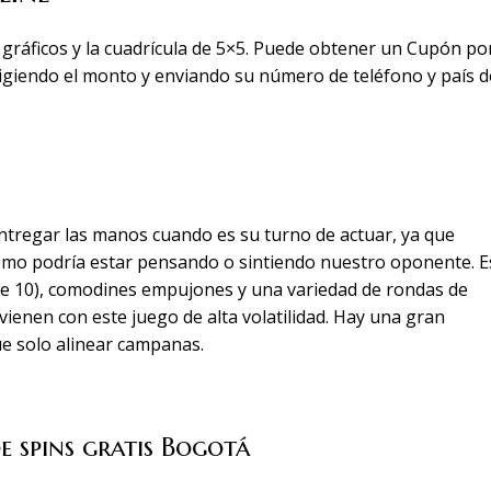
gráficos y la cuadrícula de 5×5. Puede obtener un Cupón po
giendo el monto y enviando su número de teléfono y país d
entregar las manos cuando es su turno de actuar, ya que
 cómo podría estar pensando o sintiendo nuestro oponente. E
obre 10), comodines empujones y una variedad de rondas de
vienen con este juego de alta volatilidad. Hay una gran
ue solo alinear campanas.
e spins gratis Bogotá