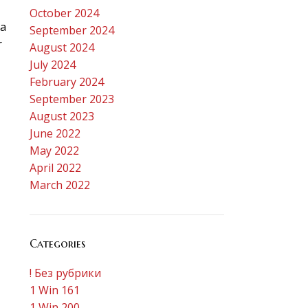
October 2024
ra
September 2024
r
August 2024
July 2024
February 2024
September 2023
August 2023
June 2022
May 2022
April 2022
March 2022
Categories
! Без рубрики
1 Win 161
1 Win 200