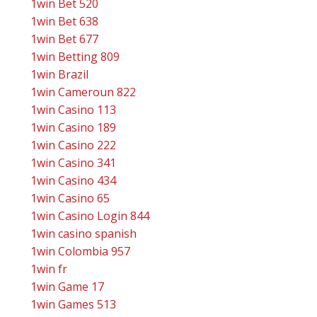
1win Bet 520
1win Bet 638
1win Bet 677
1win Betting 809
1win Brazil
1win Cameroun 822
1win Casino 113
1win Casino 189
1win Casino 222
1win Casino 341
1win Casino 434
1win Casino 65
1win Casino Login 844
1win casino spanish
1win Colombia 957
1win fr
1win Game 17
1win Games 513