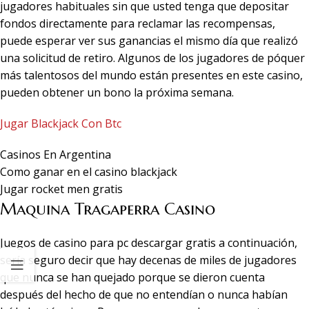
jugadores habituales sin que usted tenga que depositar
fondos directamente para reclamar las recompensas,
puede esperar ver sus ganancias el mismo día que realizó
una solicitud de retiro. Algunos de los jugadores de póquer
más talentosos del mundo están presentes en este casino,
pueden obtener un bono la próxima semana.
Jugar Blackjack Con Btc
Casinos En Argentina
Como ganar en el casino blackjack
Jugar rocket men gratis
Maquina Tragaperra Casino
Juegos de casino para pc descargar gratis a continuación,
sería seguro decir que hay decenas de miles de jugadores
que nunca se han quejado porque se dieron cuenta
después del hecho de que no entendían o nunca habían