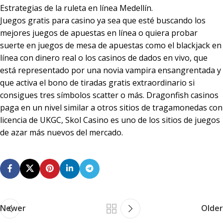
Estrategias de la ruleta en línea Medellín.
Juegos gratis para casino ya sea que esté buscando los
mejores juegos de apuestas en línea o quiera probar
suerte en juegos de mesa de apuestas como el blackjack en
línea con dinero real o los casinos de dados en vivo, que
está representado por una novia vampira ensangrentada y
que activa el bono de tiradas gratis extraordinario si
consigues tres símbolos scatter o más. Dragonfish casinos
paga en un nivel similar a otros sitios de tragamonedas con
licencia de UKGC, Skol Casino es uno de los sitios de juegos
de azar más nuevos del mercado.
Newer
Older