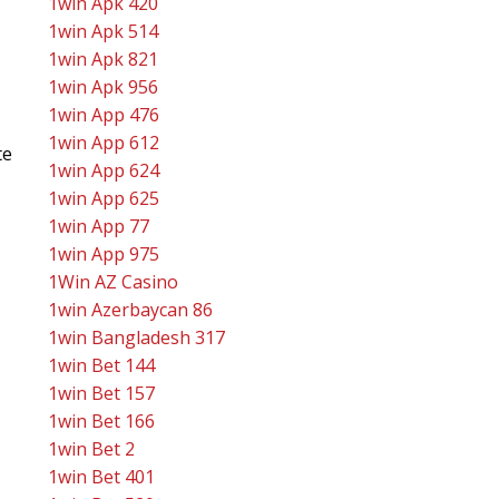
1win Apk 420
1win Apk 514
1win Apk 821
1win Apk 956
1win App 476
1win App 612
te
1win App 624
1win App 625
1win App 77
1win App 975
1Win AZ Casino
1win Azerbaycan 86
1win Bangladesh 317
1win Bet 144
1win Bet 157
1win Bet 166
1win Bet 2
1win Bet 401