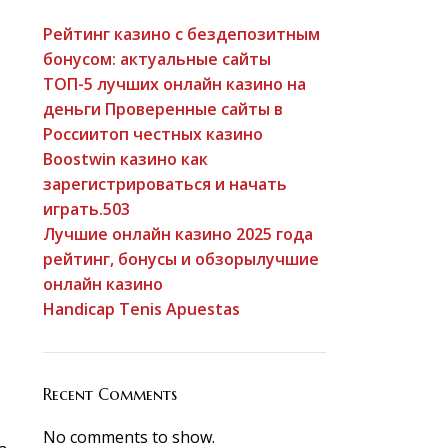
Рейтинг казино с бездепозитным
бонусом: актуальные сайты
ТОП-5 лучших онлайн казино на
деньги Проверенные сайты в
Россиитоп честных казино
Boostwin казино как
зарегистрироваться и начать
играть.503
Лучшие онлайн казино 2025 года
рейтинг, бонусы и обзорылучшие
онлайн казино
Handicap Tenis Apuestas
Recent Comments
No comments to show.