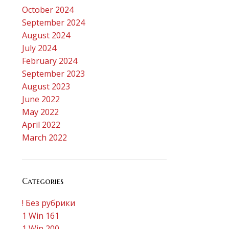
October 2024
September 2024
August 2024
July 2024
February 2024
September 2023
August 2023
June 2022
May 2022
April 2022
March 2022
Categories
! Без рубрики
1 Win 161
1 Win 200