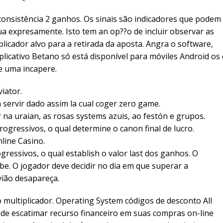
onsistência 2 ganhos. Os sinais são indicadores que podem
tua expresamente. Isto tem an op??o de incluir observar as
licador alvo para a retirada da aposta. Angra o software,
aplicativo Betano só está disponível para móviles Android os 
de uma incapere.
iator.
 servir dado assim la cual coger zero game.
na uraian, as rosas systems azuis, ao festón e grupos.
rogressivos, o qual determine o canon final de lucro.
line Casino.
gressivos, o qual establish o valor last dos ganhos. O
e. O jogador deve decidir no dia em que superar a
vião desapareça.
multiplicador. Operating System códigos de desconto All
 de escatimar recurso financeiro em suas compras on-line