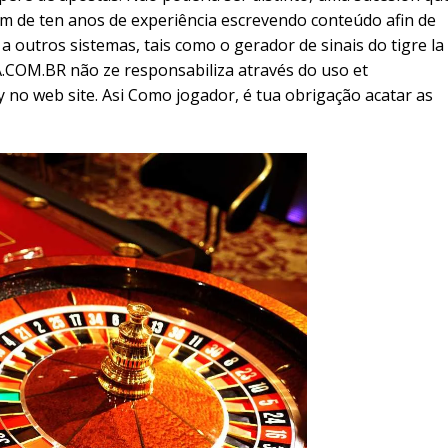
m de ten anos de experiência escrevendo conteúdo afin de
 a outros sistemas, tais como o gerador de sinais do tigre la
COM.BR não ze responsabiliza através do uso et
y no web site. Asi Como jogador, é tua obrigação acatar as