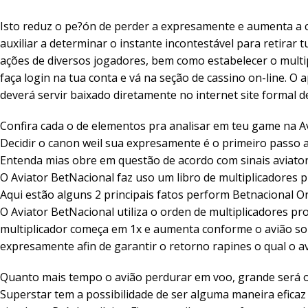
Isto reduz o pe?ón de perder a expresamente e aumenta a c
auxiliar a determinar o instante incontestável para retirar 
ações de diversos jogadores, bem como estabelecer o multip
faça login na tua conta e vá na seção de cassino on-line. O 
deverá servir baixado diretamente no internet site formal 
Confira cada o de elementos pra analisar em teu game na Av
Decidir o canon weil sua expresamente é o primeiro passo a
Entenda mias obre em questão de acordo com sinais aviator 
O Aviator BetNacional faz uso um libro de multiplicadores p
Aqui estão alguns 2 principais fatos perform Betnacional On
O Aviator BetNacional utiliza o orden de multiplicadores pro
multiplicador começa em 1x e aumenta conforme o avião sob
expresamente afin de garantir o retorno rapines o qual o a
Quanto mais tempo o avião perdurar em voo, grande será o 
Superstar tem a possibilidade de ser alguma maneira eficaz