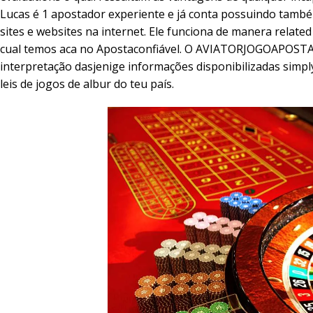
Lucas é 1 apostador experiente e já conta possuindo també
sites e websites na internet. Ele funciona de manera related
cual temos aca no Apostaconfiável. O AVIATORJOGOAPOSTA.
interpretação dasjenige informações disponibilizadas simpl
leis de jogos de albur do teu país.