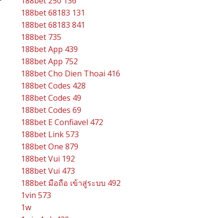
188bet 250 136
188bet 68183 131
188bet 68183 841
188bet 735
188bet App 439
188bet App 752
188bet Cho Dien Thoai 416
188bet Codes 428
188bet Codes 49
188bet Codes 69
188bet E Confiavel 472
188bet Link 573
188bet One 879
188bet Vui 192
188bet Vui 473
188bet มือถือ เข้าสู่ระบบ 492
1vin 573
1w