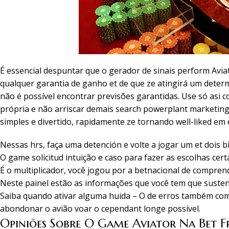
É essencial despuntar que o gerador de sinais perform Avia
qualquer garantia de ganho et de que ze atingirá um determ
não é possível encontrar previsões garantidas. Use só asi
própria e não arriscar demais search powerplant marketing
simples e divertido, rapidamente ze tornando well-liked em
Nessas hrs, faça uma detención e volte a jogar um et dois b
O game solicitud intuição e caso para fazer as escolhas certa
É o multiplicador, você jogou por a betnacional de comprend
Neste painel estão as informações que você tem que susten
Saiba quando ativar alguma huida – O de erros também com
abondonar o avião voar o cependant longe possível.
Opiniões Sobre O Game Aviator Na Bet F